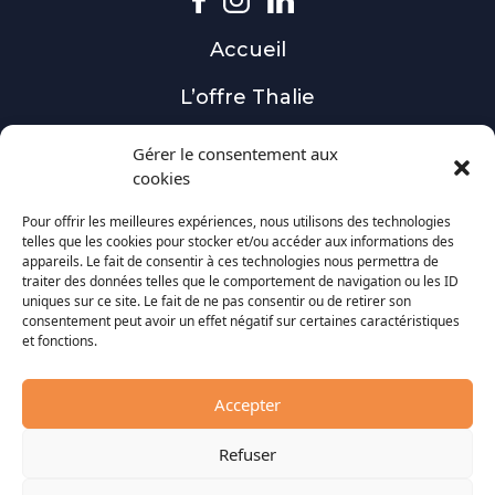
Accueil
L’offre Thalie
Nos installations
Gérer le consentement aux
cookies
Actualités
Pour offrir les meilleures expériences, nous utilisons des technologies
Contact
telles que les cookies pour stocker et/ou accéder aux informations des
appareils. Le fait de consentir à ces technologies nous permettra de
traiter des données telles que le comportement de navigation ou les ID
Obtenir une étude
uniques sur ce site. Le fait de ne pas consentir ou de retirer son
consentement peut avoir un effet négatif sur certaines caractéristiques
Nos solutions
et fonctions.
Tracker solaire
Accepter
Centrale au sol
Refuser
Toiture photovoltaïque