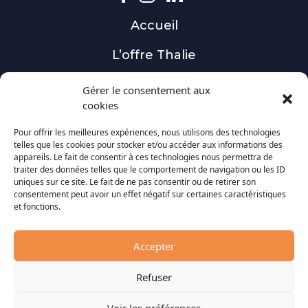
Accueil
L’offre Thalie
Nos installations
Gérer le consentement aux
cookies
Actualités
Pour offrir les meilleures expériences, nous utilisons des technologies
Contact
telles que les cookies pour stocker et/ou accéder aux informations des
appareils. Le fait de consentir à ces technologies nous permettra de
traiter des données telles que le comportement de navigation ou les ID
Obtenir une étude
uniques sur ce site. Le fait de ne pas consentir ou de retirer son
consentement peut avoir un effet négatif sur certaines caractéristiques
Nos solutions
et fonctions.
Tracker solaire
Accepter
Centrale au sol
Refuser
Toiture photovoltaïque
Voir les préférences