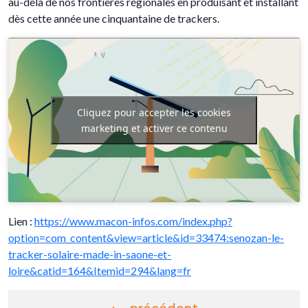
au-delà de nos frontières régionales en produisant et installant
dès cette année une cinquantaine de trackers.
Cliquez pour accepter les cookies
marketing et activer ce contenu
Lien :
https://www.macon-infos.com/index.php?
option=com_content&view=article&id=33474:senozan-le-
tracker-solaire-made-in-saone-et-
loire&catid=164&Itemid=294&lang=fr